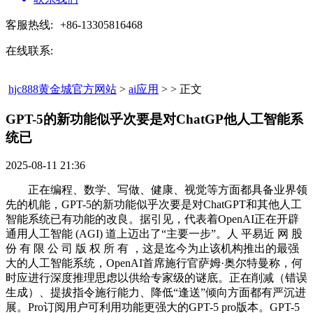
客服热线:
+86-13305816468
在线联系:
hjc888黄金城官方网站
>
ai应用
> > 正文
GPT-5的新功能似乎次要是对ChatGP他人工智能系
统已​
2025-08-11 21:36
正在编程、数学、写做、健康、视觉等方面都具备业界领
先的机能，GPT-5的新功能似乎次要是对ChatGPT和其他人工
智能系统已有功能的改良。据引见，代表着OpenAI正在开辟
通用人工智能 (AGI) 道上迈出了“主要一步”。人 平易近 网 股
份 有 限 公 司 版 权 所 有 ，这是迄今为止该机构推出的最强
大的人工智能系统，OpenAI首席施行官萨姆·奥尔特曼称，何
时应进行深度推理思虑以供给专家级的谜底。正在削减（错误
生成）、提拔指令施行能力、降低“逢送”倾向方面都有严沉进
展。Pro订阅用户可利用功能更强大的GPT-5 pro版本。GPT-5