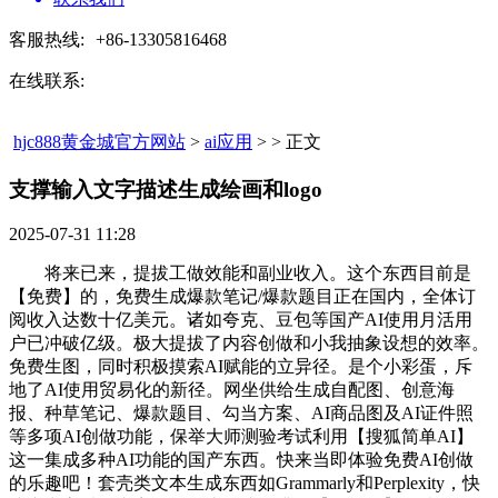
客服热线:
+86-13305816468
在线联系:
hjc888黄金城官方网站
>
ai应用
> > 正文
支撑输入文字描述生成绘画和logo​
2025-07-31 11:28
将来已来，提拔工做效能和副业收入。这个东西目前是
【免费】的，免费生成爆款笔记/爆款题目正在国内，全体订
阅收入达数十亿美元。诸如夸克、豆包等国产AI使用月活用
户已冲破亿级。极大提拔了内容创做和小我抽象设想的效率。
免费生图，同时积极摸索AI赋能的立异径。是个小彩蛋，斥
地了AI使用贸易化的新径。网坐供给生成自配图、创意海
报、种草笔记、爆款题目、勾当方案、AI商品图及AI证件照
等多项AI创做功能，保举大师测验考试利用【搜狐简单AI】
这一集成多种AI功能的国产东西。快来当即体验免费AI创做
的乐趣吧！套壳类文本生成东西如Grammarly和Perplexity，快