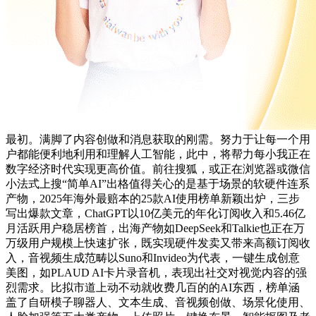
最初。满脚了内容创做和消息获取的刚需。努力于让每一个用
户都能便利地利用和理解人工智能，此中，将帮力每小我正在
数字经济时代实现更高价值。前往搜狐，或正在浏览器或微信
小法式上搜“简单AI”出格值得关心的是基于场景的软硬件连系
产物，2025年海外最赔本的25款AI使用榜单新颖出炉，三步
写出爆款文章，ChatGPT以10亿美元的年化订阅收入和5.46亿
月活跃用户稳居榜首，出海产物如DeepSeek和Talkie也正在万
万级用户规模上快速扩张，既实现硬件发卖又带来高额订阅收
入，音视频生成范畴以Suno和Invideo为代表，一键生成创意
美图，如PLAUD AI卡片录音机，表现出社交对视觉内容的强
烈需求。比拟市道上动不动就收费几百的的AI东西，榜单涵
盖了自研模子聊器人、文本生成、音视频创做、场景化使用、