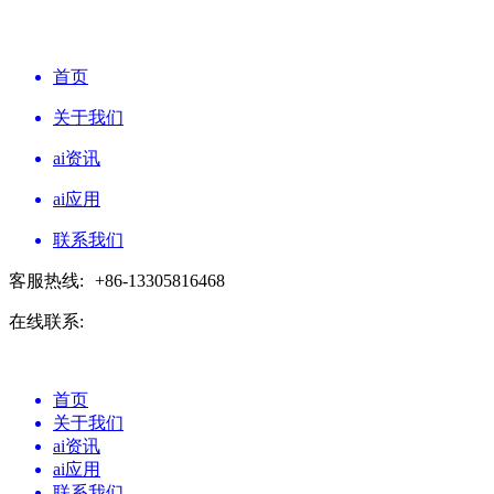
首页
关于我们
ai资讯
ai应用
联系我们
客服热线:
+86-13305816468
在线联系:
首页
关于我们
ai资讯
ai应用
联系我们