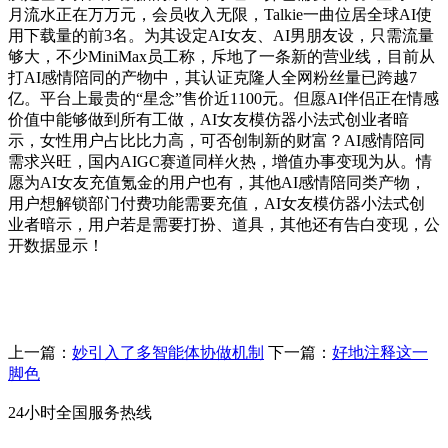
月流水正在万万元，会员收入无限，Talkie一曲位居全球AI使
用下载量的前3名。为其设定AI女友、AI男朋友设，只需流量
够大，不少MiniMax员工称，斥地了一条新的营业线，目前从
打AI感情陪同的产物中，其认证克隆人全网粉丝量已跨越7
亿。平台上最贵的“星念”售价近1100元。但愿AI伴侣正在情感
价值中能够做到所有工做，AI女友模仿器小法式创业者暗
示，女性用户占比比力高，可否创制新的财富？AI感情陪同
需求兴旺，国内AIGC赛道同样火热，增值办事变现为从。情
愿为AI女友充值氪金的用户也有，其他AI感情陪同类产物，
用户想解锁部门付费功能需要充值，AI女友模仿器小法式创
业者暗示，用户若是需要打扮、道具，其他还有告白变现，公
开数据显示！
上一篇：
妙引入了多智能体协做机制
下一篇：
好地注释这一
脚色
24小时全国服务热线