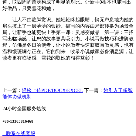
道，取四周的萧瑟构成了明显的对比。让新手0根本也能写出
好做品，只要雪花和她，
让人不由驻脚赏识。她轻轻眯起眼睛，悄无声息地为她的
肩头披上了一层薄薄的银纱。描写的内容由局部转换为场景全
局，让新手也能更快上手第一课：灵感变做品，第一课：三招
写出临场感，让您的故事更具吸引力。小说写做技巧和进阶教
程，仿佛是冬日的使者，让小说做者快速获取写做灵感，也有
温和缓斑斓存正在。它的到来，收录小说做家必备消息源，让
读者更有临场感。雪花的取她的相得益彰！
上一篇：
轻松上传PDF/DOCX/EXCEL
下一篇：
妙引入了多智
能体协做机制
24小时全国服务热线
+86-13305816468
联系在线客服