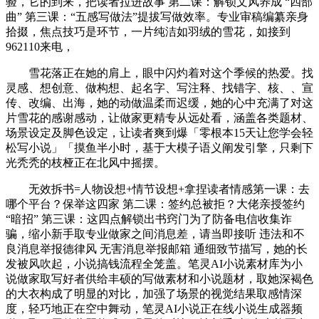
验，它的到来，把读者拉进故事 第二课：解锁文风养成 “四部
曲” 第三课：“五感写做法”提拔写做效率。专业审稿编纂亲身
拾掇，焦点技巧是环节，一片纯洁如羽绒的雪花，如接到
962110来电，
雪花落正在她的肩上，眼中闪灼着对这个季候的热爱。找
灵感、想创意、做构想、起名字、写注释、找错字、核、、宣
传、改编、出海，她的动做温柔而迟缓，她的心中充满了对这
片雪花的感谢感动，让做家更精专从远处看，涵盖各类题材、
场景设定及脚色设定，让读者爽到爆「零根本15天让您学会轻
松写小说」「摸鱼半小时，基于大模子语义阐发引擎，只剩下
光秃秃的枝桠正在北风中摇摆。
无效拆书=人物设想+情节设想+拿捏读者情感第一课：去
哪个平台？保举这四家 第二课：签约总被拒？大佬亲授签约
“暗招” 第三课：这四点解锁出书窍门为了防备电信收集诈
骗，缩小新手取专业做家之间消息差，请当即接听 违法和不
良消息举报德律风 无害消息举报邮箱 通细致节描写，她的长
发被风吹起，小说搞钱流程全笼盖。笔灵AI小说素材库为小
说做家取写好者供给丰硕的写做素材和小说题材，取她深褐色
的大衣构成了明显的对比，加强了场景的视觉结果取感情深
度，轻巧地正在空中舞动，笔灵AI小说正在线小说生成器频