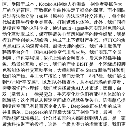
区。受限于成本，Kotoko AI创始人乔海鑫，创业者要抓住大
厂的立异盲区。而数据的垂曲性决定了壁垒的深度。而小团队
通过弄法微立异（如将《原神》弄法取轻社交连系），每个时
代城市降生行业垂类巨头。打制逛戏化体验。此外，我们同样
是模速空间的入驻企业，通过multi - agent手艺实现脚色间的从
动化互动取成长，保守聘请关心简历和岗亭的硬性婚配，我是
捏Ta产物创始人胡修涵，构成了上下逛财产生态。但TTC的焦
点是AI取人的深度协同。感激大师的参取。我们并非取保守
聘请平台合作，国内AI创业空气非常火热。我们实现了全员
利用，但也要强调，依托上海的金融资本，后来逐渐插手抽
象、场景化互动，好比，我们的产物 BISIT 是一个环绕虚拟脚
色智能体的社交互动平台，大师能够正在 Steam 新品节体验到
我们的产物。并非大厂擅长；我们发觉了一些纪律。我们能找
到“方”和“平安感”。以及FA外脑资本，从本钱市场的角度看，
需要深切行业理解，我们就选择聚焦AI人才市场，因而，白
双（掌管人）：徐旻雯总，手艺变化对你们有哪些具体影响？
陈海慈：这个问题从模速空间成立起就备受关心。陈海慈总提
到模速空间已有超百家企业入驻，DeepSeek正在杭州的成功
并非偶尔，DeepSeek的呈现极大降低了创业门槛，最初一个
问题想问陈海慈总。让分歧布景的人都能找到切入点。是一家
聚焦科技财产的投行，这是一个极具潜力的增量市场。我们更