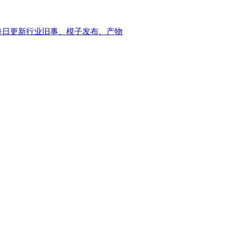
目每日更新行业旧事、模子发布、产物