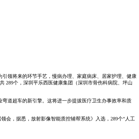
为引领将来的环节手艺，慢病办理、家庭病床、居家护理、健康
共 289个，深圳平乐西医健康集团（深圳市骨伤科病院、坪山
行业弯道超车的新引擎。这将进一步提拔医疗卫生办事效率和质
领会，据悉，放射影像智能质控辅帮系统》入选，289个“人工