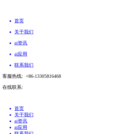
首页
关于我们
ai资讯
ai应用
联系我们
客服热线:
+86-13305816468
在线联系:
首页
关于我们
ai资讯
ai应用
联系我们