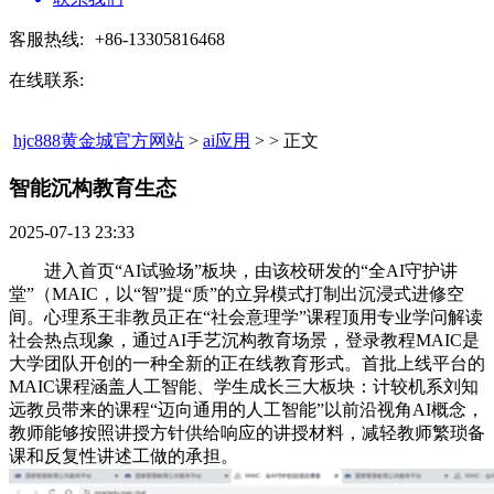
客服热线:
+86-13305816468
在线联系:
hjc888黄金城官方网站
>
ai应用
> > 正文
智能沉构教育生态​
2025-07-13 23:33
进入首页“AI试验场”板块，由该校研发的“全AI守护讲
堂”（MAIC，以“智”提“质”的立异模式打制出沉浸式进修空
间。心理系王非教员正在“社会意理学”课程顶用专业学问解读
社会热点现象，通过AI手艺沉构教育场景，登录教程MAIC是
大学团队开创的一种全新的正在线教育形式。首批上线平台的
MAIC课程涵盖人工智能、学生成长三大板块：计较机系刘知
远教员带来的课程“迈向通用的人工智能”以前沿视角AI概念，
教师能够按照讲授方针供给响应的讲授材料，减轻教师繁琐备
课和反复性讲述工做的承担。