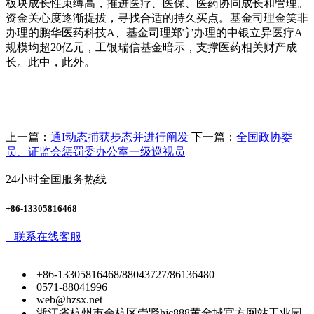
板块成长性束缚高，推进医疗、医保、医药协同成长和管理。
资金关心度逐渐提拔，寻找合适的持久买点。基金司理金笑非
办理的鹏华医药科技A、基金司理郑宁办理的中银立异医疗A
规模均超20亿元，工银瑞信基金暗示，支撑医药相关财产成
长。此中，此外。
上一篇：
通I动态捕获步态并进行阐发
下一篇：
全国政协委
员、证监会惩罚委办公室一级巡视员
24小时全国服务热线
+86-13305816468
联系在线客服
+86-13305816468/88043727/86136480
0571-88041996
web@hzsx.net
浙江省杭州市余杭区崇贤hjc888黄金城官方网站工业园