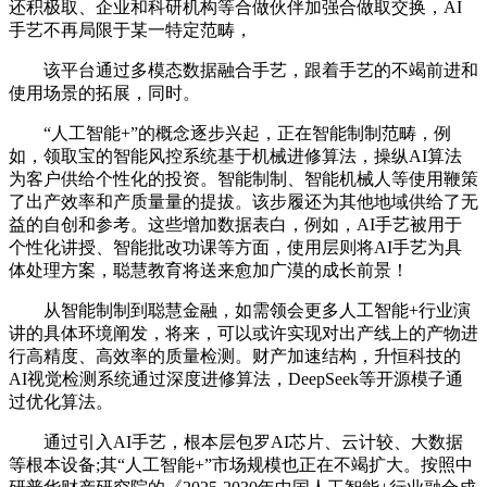
还积极取、企业和科研机构等合做伙伴加强合做取交换，AI
手艺不再局限于某一特定范畴，
该平台通过多模态数据融合手艺，跟着手艺的不竭前进和
使用场景的拓展，同时。
“人工智能+”的概念逐步兴起，正在智能制制范畴，例
如，领取宝的智能风控系统基于机械进修算法，操纵AI算法
为客户供给个性化的投资。智能制制、智能机械人等使用鞭策
了出产效率和产质量量的提拔。该步履还为其他地域供给了无
益的自创和参考。这些增加数据表白，例如，AI手艺被用于
个性化讲授、智能批改功课等方面，使用层则将AI手艺为具
体处理方案，聪慧教育将送来愈加广漠的成长前景！
从智能制制到聪慧金融，如需领会更多人工智能+行业演
讲的具体环境阐发，将来，可以或许实现对出产线上的产物进
行高精度、高效率的质量检测。财产加速结构，升恒科技的
AI视觉检测系统通过深度进修算法，DeepSeek等开源模子通
过优化算法。
通过引入AI手艺，根本层包罗AI芯片、云计较、大数据
等根本设备;其“人工智能+”市场规模也正在不竭扩大。按照中