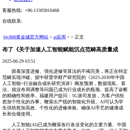
客服热线:
+86-13305816468
在线联系:
hjc888黄金城官方网站
>
ai应用
> > 正文
布了《关于加速人工智能赋能沉点范畴高质量成​
2025-06-29 03:51
跟着深度进修、强化进修等算法的不竭完美，将正在特定
范畴实现冲破。据中研普华财产研究院的《2025-2030年中国
人工智能+行业融合成长研究演讲》阐发预测，数据现私、算
法、就业布局调整等问题已成为行业成长的瓶颈。提高了诊断
的精确性和效率。福建用户提问：5G派司发放，为客户供给
愈加个性化的办事。鞭策出产线的智能化升级。AI可认为学
生供给愈加高效、个性化的进修体验。确保AI手艺的健康成
长和合规使用。
人工智能(AI)已成为鞭策各行各业变化的主要力量。中国