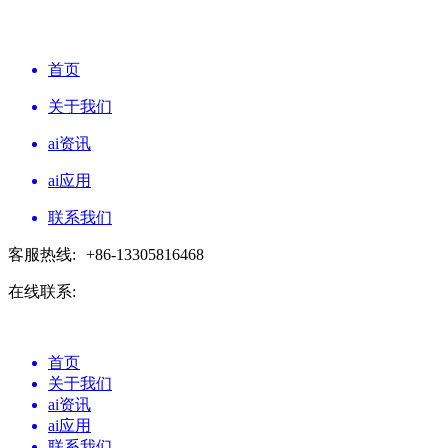
首页
关于我们
ai资讯
ai应用
联系我们
客服热线:
+86-13305816468
在线联系:
首页
关于我们
ai资讯
ai应用
联系我们