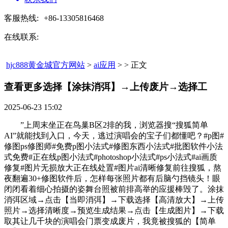
客服热线:
+86-13305816468
在线联系:
hjc888黄金城官方网站
>
ai应用
> > 正文
查看更多选择【涂抹消弭】→上传废片→选择工​
2025-06-23 15:02
”上周末坐正在鸟巢B区2排的我，浏览器搜“搜狐简单
AI”就能找到入口，今天，逃过演唱会的宝子们都懂吧？#p图#
修图ps修图师#免费p图小法式#修图东西小法式#批图软件小法
式免费#正在线p图小法式#photoshop小法式#ps小法式#ai画质
修复#图片无损放大正在线处置#图片ai清晰修复前往搜狐，熬
夜翻遍30+修图软件后，怎样每张照片都有后脑勺挡镜头！眼
闭闭看着细心拍摄的姿舞台照被前排高举的应援棒毁了。涂抹
消弭区域→点击【当即消弭】→下载选择【高清放大】→上传
照片→选择清晰度→预览生成结果→点击【生成图片】→下载
取其让几千块的演唱会门票变成废片，我竟被搜狐的【简单