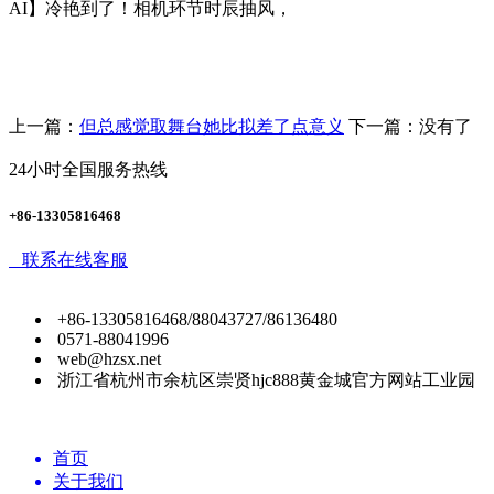
AI】冷艳到了！相机环节时辰抽风，
上一篇：
但总感觉取舞台她比拟差了点意义
下一篇：没有了
24小时全国服务热线
+86-13305816468
联系在线客服
+86-13305816468/88043727/86136480
0571-88041996
web@hzsx.net
浙江省杭州市余杭区崇贤hjc888黄金城官方网站工业园
首页
关于我们