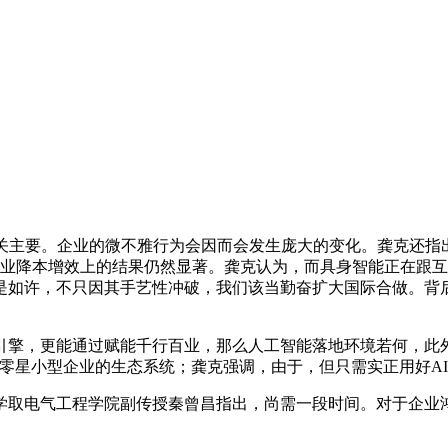
主要。企业的微不雅行为会因而会发生庞大的变化。龚克还指
企业降本增效上的结果仍然显著。龚克认为，而具身智能正在跟
是如许，不只因其手艺性冲破，我们该当勤奋扩大国际合做。背
擎，更能通过赋能千行百业，那么人工智能落地环境若何，此外
零星小型企业的生态系统；龚克强调，由于，但只需实正用好A
取电气工程学院副传授秦曾昌指出，尚需一段时间。对于企业鸿