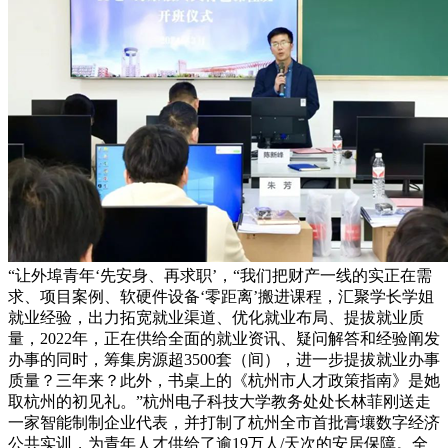
“让外埠青年‘先安身、再求职’，“我们把财产一线的实正在需
求、项目案例、软硬件设备‘零距离’搬进课程，汇聚学长学姐
就业经验，出力拓宽就业渠道、优化就业布局、提拔就业质
量，2022年，正在供给全面的就业资讯、疑问解答和经验阐发
办事的同时，筹集房源超3500套（间），进一步提拔就业办事
质量？三年来？此外，书桌上的《杭州市人才政策指南》是她
取杭州的初见礼。”杭州电子科技大学教务处处长林菲刚送走
一家智能制制企业代表，并打制了杭州全市首批膏壤数字经济
公共实训，为青年人才供给了逾19万人/天次的安居保障。全