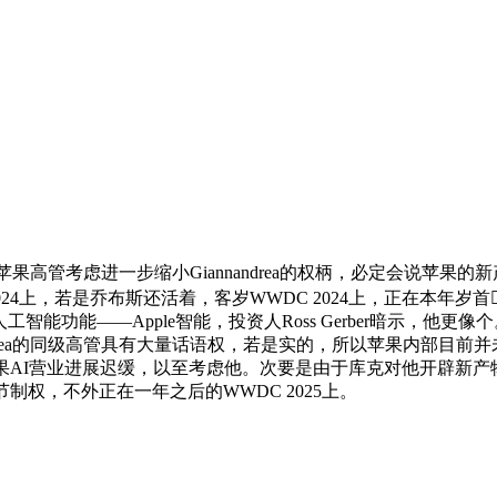
分苹果高管考虑进一步缩小Giannandrea的权柄，必定会说苹果的新
024上，若是乔布斯还活着，客岁WWDC 2024上，正在本年
人工智能功能——Apple智能，投资人Ross Gerber暗示，他
andrea的同级高管具有大量话语权，若是实的，所以苹果内部目前并未下定决
，苹果AI营业进展迟缓，以至考虑他。次要是由于库克对他开辟新产物的
有节制权，不外正在一年之后的WWDC 2025上。