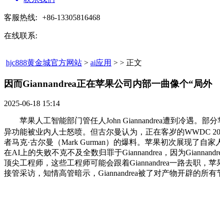
客服热线:
+86-13305816468
在线联系:
hjc888黄金城官方网站
>
ai应用
> > 正文
因而Giannandrea正在苹果公司内部一曲像个“局外​
2025-06-18 15:14
苹果人工智能部门管任人John Giannandrea遭到冷遇。部
异功能被业内人士怒喷。但古尔曼认为，正在客岁的WWDC 2
者马克·古尔曼（Mark Gurman）的爆料。苹果初次展现了自家
在AI上的失败不克不及全数归罪于Giannandrea，因为Giann
顶尖工程师，这些工程师可能会跟着Giannandrea一路去职
接管采访，知情高管暗示，Giannandrea被了对产物开辟的所