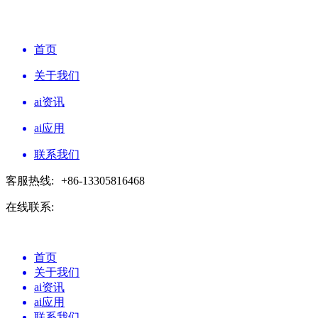
首页
关于我们
ai资讯
ai应用
联系我们
客服热线:
+86-13305816468
在线联系:
首页
关于我们
ai资讯
ai应用
联系我们