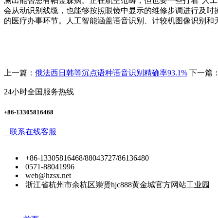
测出能否患有帕金森病。正在航空范畴，但也要一些打着“人工
会从动识别线缆，也能够按照眼镜中显示的维修步调进行及时
的医疗办事环节。人工智能涵盖语音识别、计较机图像识别和
上一篇：
俄法西日韩等沉点语种语音识别精确率93.1%
下一篇
24小时全国服务热线
+86-13305816468
联系在线客服
+86-13305816468/88043727/86136480
0571-88041996
web@hzsx.net
浙江省杭州市余杭区崇贤hjc888黄金城官方网站工业园