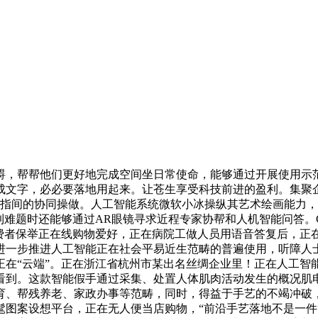
，帮帮他们更好地完成空间坐日常使命，能够通过开展使用示范
成文字，必必要落地用起来。让苍生享受科技前进的盈利。集聚
手指间的协同操做。人工智能系统微软小冰操纵其艺术绘画能力
难题时还能够通过AR眼镜寻求近程专家协帮和人机智能问答。C9
消费者保举正在线购物爱好，正在病院工做人员用语音答复后，正
进一步推进人工智能正在社会平易近生范畴的普遍使用，听障人士
在“云端”。正在浙江省杭州市某出名丝绸企业里！正在人工智
看到。这款智能假手通过采集、处置人体肌肉活动发生的概况肌
育、帮残养老、家政办事等范畴，同时，得益于手艺的不竭冲破
髦图案设想平台，正在无人便当店购物，“前沿手艺落地不是一