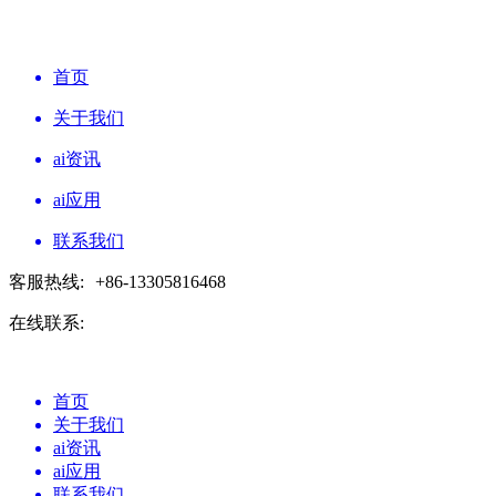
首页
关于我们
ai资讯
ai应用
联系我们
客服热线:
+86-13305816468
在线联系:
首页
关于我们
ai资讯
ai应用
联系我们