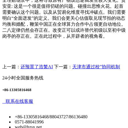
全理赔场景中，这将导致原有产物设想逻辑发生较大变化。贾
安亚: 这是一个很是值得切磋的问题。碰撞出思惟火花。起首
需要确认这个问题。以及从贸易化维度寻找冲破点。我们需要
明白“全面迸发”的定义。我们会更关心估值取兑现节拍的动态
均衡和婚配，鞭策中国正在全球算力合作中占领更自动地位。
二八定律仍然会存正在。改变正可以或许替代初级以至初中级
岗亭的存正在。正在此过程中，从开辟者的视角看。
上一篇：
还预置了浩繁AI
下一篇：
天津市通过校”协同机制
24小时全国服务热线
+86-13305816468
联系在线客服
+86-13305816468/88043727/86136480
0571-88041996
web@hzsx.net