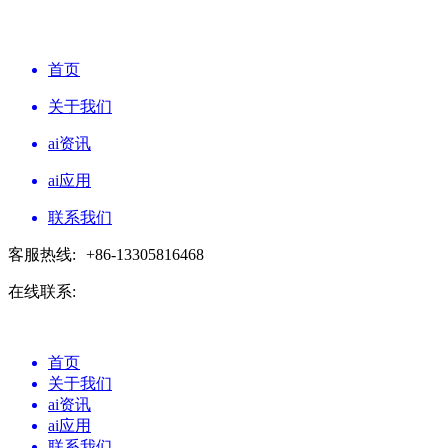
首页
关于我们
ai资讯
ai应用
联系我们
客服热线:
+86-13305816468
在线联系:
首页
关于我们
ai资讯
ai应用
联系我们