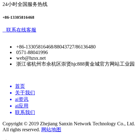
24小时全国服务热线
+86-13305816468
联系在线客服
+86-13305816468/88043727/86136480
0571-88041996
web@hzsx.net
浙江省杭州市余杭区崇贤hjc888黄金城官方网站工业园
首页
关于我们
ai资讯
ai应用
联系我们
Copyright © 2019 Zhejiang Sanxin Network Technology Co., Ltd.
All rights reserved.
网站地图