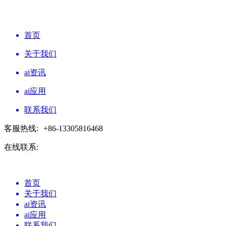
首页
关于我们
ai资讯
ai应用
联系我们
客服热线:
+86-13305816468
在线联系:
首页
关于我们
ai资讯
ai应用
联系我们