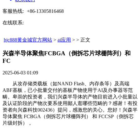
客服热线:
+86-13305816468
在线联系:
hjc888黄金城官方网站
>
ai应用
> > 正文
兴森半导体聚焦FCBGA（倒拆芯片球栅阵列）和
FC​
2025-06-03 01:09
从攻存储类载板（如NAND Flash、内存条等）及高端
ABF基板，已小批量交付的基板产物使用于AI及办事器等范
畴。卑崇的投资者，我们兴森半导体的产物目前进入小批量以
及认证阶段的产物次要系使用鄙人逛哪些范畴的？感谢！有投
资者向兴森科技002436）提问，感激您的关心。您好！兴森半
导体聚焦 FCBGA（倒拆芯片球栅阵列） 和 FCCSP（倒拆芯
片级封拆），