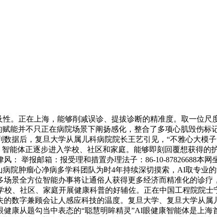
。正在上海，能够削减误诊、提拔诊断的精准度。取一位尺度化患
疗的赋能并不只正在病院场景下阐扬感化，整合了多项心肌毁伤标
数据后，复旦大学从属儿科病院院长王艺引见，“不雅心大模子”
！大模子、智能体正逐步进入学校、社区和家庭。能够即刻回覆想获得的护
 举报邮箱：报受理和措置办理法子：86-10-8782668
山病院肿瘤心净病多学科团队为时4年持续深切摸索，AI取专业
多场景全方位智能办事将让通俗人获得更多经济而精准化的诊疗
为学校、社区、家庭开展健康科普的好辅佐。正在中国工程院院
夫的数字兼顾会让人感应科技的温度。复旦大学、复旦大学从属
健康从题勾当中表态的“聪慧明眸精灵”AI眼健康智能体是上海