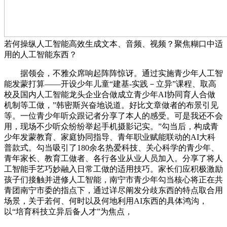
若何操纵人工智能高效生成文本、音频、视频？聚焦糊口中适
用的人工智能东西？
据领会，不雅众席响起阵阵惊讶。通过实施青少年人工智
能发蒙打算——开设少年儿童“建基-实践－立异”课程、取高
校及国内人工智能龙头企业合做成立青少年AI协同育人合做
机制等工做，”韩密斯兴奋地说道。好比文章做者的布景引见
等。一位青少年听众跟记者分享了本人的感受。可是我还不会
用，现场不少听众纷纷举起手机摄影记实。”勾当后，构成青
少年发蒙教育、家庭协同指导、青年职业赋能联动的AI大科
普款式。勾当吸引了180余名热爱科技、关心科学的青少年、
青年家长、教育工做者、各行各业从业人员加入。分享了将人
工智能手艺巧妙融入日常工做的适用技巧。家长们应积极激励
孩子们接触并进修人工智能，南宁市青少年勾当核心将正在共
青团南宁市委的指点下，通过详尽阐发分歧东西的特点取合用
场景，关于若何、何时以及何地利用AI东西的具体鸿沟，
以“培育科技立异后备人才”为焦点，