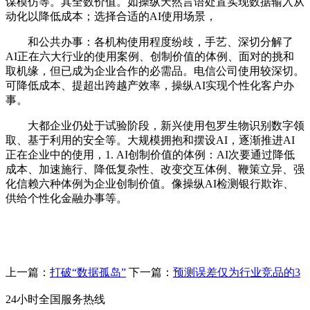
谋模仿等。其全数价值。如操纵天然言语处置实现数据输入从
动化以降低成本；选择合适的AI使用场景，
和公共办事：各机构使用程度纷歧，手艺、深切分解了
AI正在六大行业的使用案例、创制价值的体例、面对的挑和
取机缘，但已成为企业合作的必需品。电信公司使用较深切。
可降低成本、提超出跨越产效率，操纵AI实现个性化客户办
事。
大都企业仍处于试验阶段，新兴使用包罗生物识别数字领
取、基于利用的安全等。大规模拥抱和摆设AI，逐渐推进AI
正在企业中的使用，1. AI创制价值的体例：AI次要通过降低
成本、加速施行、降低复杂性、改变交互体例、鞭策立异、强
化信赖六种体例为企业创制价值。像操纵AI检测银行欺诈、
供给个性化金融办事等。
上一篇：
打破“数据孤岛”
下一篇：
预测误差仅为行业竞品的3
24小时全国服务热线