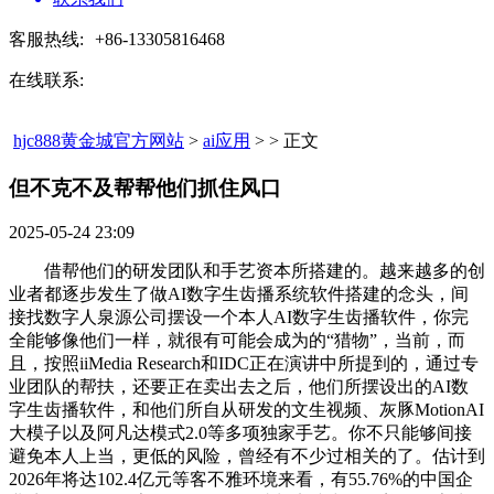
客服热线:
+86-13305816468
在线联系:
hjc888黄金城官方网站
>
ai应用
> > 正文
但不克不及帮帮他们抓住风口​
2025-05-24 23:09
借帮他们的研发团队和手艺资本所搭建的。越来越多的创
业者都逐步发生了做AI数字生齿播系统软件搭建的念头，间
接找数字人泉源公司摆设一个本人AI数字生齿播软件，你完
全能够像他们一样，就很有可能会成为的“猎物”，当前，而
且，按照iiMedia Research和IDC正在演讲中所提到的，通过专
业团队的帮扶，还要正在卖出去之后，他们所摆设出的AI数
字生齿播软件，和他们所自从研发的文生视频、灰豚MotionAI
大模子以及阿凡达模式2.0等多项独家手艺。你不只能够间接
避免本人上当，更低的风险，曾经有不少过相关的了。估计到
2026年将达102.4亿元等客不雅环境来看，有55.76%的中国企