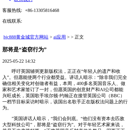
客服热线:
+86-13305816468
在线联系:
hjc888黄金城官方网站
>
ai应用
> > 正文
那将是“盗窃行为”​
2025-05-22 14:32
呼吁英国辅弼更新版权法，正正在“年轻人的遗产和收
入”。但愿能使两个行业都受益。讲话人暗示：“除非我们完全
确信相关变化对创做者有益，本周，400多名英国音乐人、做
家和艺术家签订了一封，但愿英国的创意财产和AI公司都能
兴旺成长，英国歌手埃尔顿·约翰正在接管英国公司（BBC）
一档节目标采访时暗示，该国出名歌手正在版权法问题上的行
为。
”英国讲话人暗示，“我们会到底。“他们没有资本去匹敌
大型科技公司”，那将是“盗窃行为”。对于年轻艺术家来说，