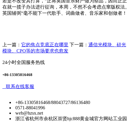
若是不改变其打算，“正将英国音乐财产做为祭品，因而正正
在就一揽子办法进行征询，本周，不然不会考虑点窜版权法。
英国辅弼“毫不能下一代歌手、词曲做者、音乐家和创做者！
上一篇：
它的焦点竞底正在哪里
下一篇：
通信光模块、硅光
模块、CPO等的市场要求也愈发
24小时全国服务热线
+86-13305816468
联系在线客服
+86-13305816468/88043727/86136480
0571-88041996
web@hzsx.net
浙江省杭州市余杭区崇贤hjc888黄金城官方网站工业园