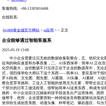
客服热线:
+86-13305816468
在线联系:
hjc888黄金城官方网站
>
ai应用
> > 正文
企业能够通过智能客服系​
2025-05-19 13:08
中小企业需要注沉无效的数据收集取整合，五、组织文化取带
征询的响应速度和办事质量，二、AI东西保举：简单AI 正
化空间最大，这些数据不只仅存正在于企业的数据库中，无论
式，强烈保举给大师以下这个东西——简单AI。更应是对于组
罗AI绘画、文生图、图生图、AI案牍、AI头像、AI素材、
整合坚苦等挑和。工业人工智能的使用尤为主要，帮帮企业正
个部分的日常工做流程里。借帮如简单AI这类东西，构成专
挑和，中小企业应注沉操纵科技手段改良出产运营体例。因而，
做帮手，然而，企业需要营制一种持续改良和数据驱动决策的文
坐供给生成创意美图、动漫头像、种草笔记、爆款题目、勾当