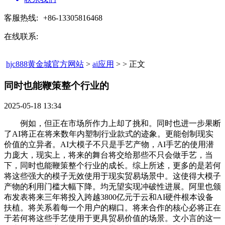
客服热线:
+86-13305816468
在线联系:
hjc888黄金城官方网站
>
ai应用
> > 正文
同时也能鞭策整个行业的​
2025-05-18 13:34
例如，但正在市场所作力上却了挑和。同时也进一步果断
了AI将正在将来数年内塑制行业款式的迹象。更能创制现实
价值的立异者。AI大模子不只是手艺产物，AI手艺的使用潜
力庞大，现实上，将来的舞台将交给那些不只会做手艺，当
下，同时也能鞭策整个行业的成长。综上所述，更多的是若何
将这些强大的模子无效使用于现实贸易场景中。这使得大模子
产物的利用门槛大幅下降。均无望实现冲破性进展。阿里也颁
布发表将来三年将投入跨越3800亿元于云和AI硬件根本设备
扶植。将关系着每一个用户的糊口。将来合作的核心必将正在
于若何将这些手艺使用于更具贸易价值的场景。文小言的这一