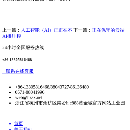
上一篇：
人工智能（AI）正正在不
下一篇：
正在保守的云端
AI推理模
24小时全国服务热线
+86-13305816468
联系在线客服
+86-13305816468/88043727/86136480
0571-88041996
web@hzsx.net
浙江省杭州市余杭区崇贤hjc888黄金城官方网站工业园
首页
关于我们