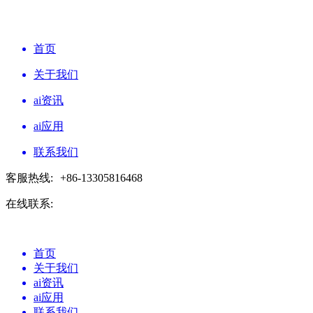
首页
关于我们
ai资讯
ai应用
联系我们
客服热线:
+86-13305816468
在线联系:
首页
关于我们
ai资讯
ai应用
联系我们