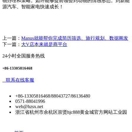
物办理和策略。如许能够提前领会到动物的情感形态。到新能
源汽车、智能家电快速成长！
上一篇：
Manus就能帮你完成简历筛选、旅行规划、数据阐发
下一篇：
大V店本来就是商平台
24小时全国服务热线
+86-13305816468
联系在线客服
+86-13305816468/88043727/86136480
0571-88041996
web@hzsx.net
浙江省杭州市余杭区崇贤hjc888黄金城官方网站工业园