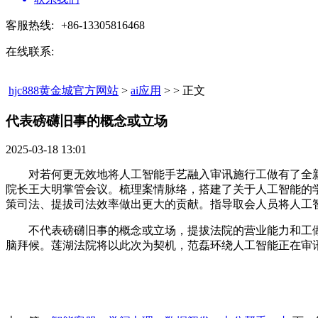
客服热线:
+86-13305816468
在线联系:
hjc888黄金城官方网站
>
ai应用
> > 正文
代表磅礴旧事的概念或立场​
2025-03-18 13:01
对若何更无效地将人工智能手艺融入审讯施行工做有了全新
院长王大明掌管会议。梳理案情脉络，搭建了关于人工智能的
策司法、提拔司法效率做出更大的贡献。指导取会人员将人工
不代表磅礴旧事的概念或立场，提拔法院的营业能力和工做效
脑拜候。莲湖法院将以此次为契机，范磊环绕人工智能正在审