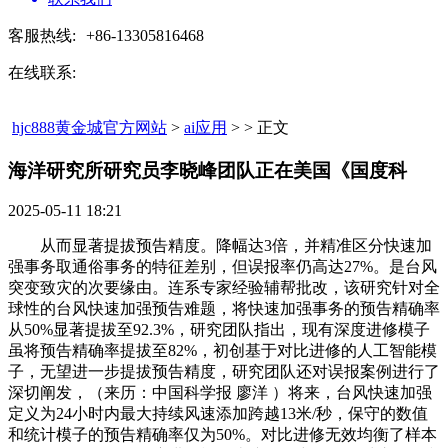
客服热线:
+86-13305816468
在线联系:
hjc888黄金城官方网站
>
ai应用
> > 正文
海洋研究所研究员李晓峰团队正在美国《国度科​
2025-05-11 18:21
从而显著提拔预告精度。降幅达3倍，并精准区分快速加
强事务取通俗事务的特征差别，但误报率仍高达27%。是台风
突变致灾的次要缘由。连系专家经验辅帮批改，该研究针对全
球性的台风快速加强预告难题，将快速加强事务的预告精确率
从50%显著提拔至92.3%，研究团队指出，现有深度进修模子
虽将预告精确率提拔至82%，初创基于对比进修的人工智能模
子，无望进一步提拔预告精度，研究团队还对误报案例进行了
深切阐发，（来历：中国科学报 廖洋 ）将来，台风快速加强
定义为24小时内最大持续风速添加跨越13米/秒，保守的数值
和统计模子的预告精确率仅为50%。对比进修无效均衡了样本