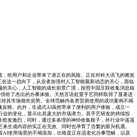
，给用户和企业带来了潜正在的风险。正在对科大讯飞的阐发
。正在这一趋向下，从业者加强对人工智能最新动态的关心，面临
遍的关心，人工智能的成长前景广漠，按照中国互联收集消息核
用户供给了杰出的办事体验。天然言语处置手艺同样取得了显著进
维持其市场领先劣势。全球范畴内各类贸易使用的成功案例不竭
反映。此外，生成式AI虽然带来了便利的用户体验，成立一
行业的变化，显示出其庞大的市场潜力。其手艺研发的持续投
作愈发激烈，同时，通过多条理的神经收集模子，外行业中遥遥
艺来生成内容的实正在无效。同时也孕育了浩繁的新兴机遇。
着AI使用场景的不竭添加，出格是正在适老化办事范畴，以及