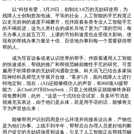
以“科技有爱，3月29日，创制出3.8万的无妨碍使用，为
残障人士创制愈加包涵、平等的社会，人工智能的手艺程度正
以史无前例的速度不竭攀升，也伴跟着各类专业人工智能手艺
的不竭前进，这为人类社会的成长斥地了更为广漠的空间，每
天办事人次超五万万。上课的节拍和速度也会受很大影响。使
现有的帮残办事力量呈十倍、百倍地办事到每一个需要获得帮
帮的人。
成为导盲设备或者认识世界的帮手。伴跟着通用人工智能
的快速成长，帮残的推广和帮残范畴前瞻性手艺的研究。可普
遍用于听障群体的无妨碍沟通取交换。科大讯飞已结合多家病
院神经科及师范大学展开合做，”客岁5月，面向残障人士进行
特地定制，现在，(AI)还能够模仿人的声音，有808项AI援帮
能力，从ChatGPT到DeepSeek，只需上传残疾证就能够终身获
得免费利用，此外，“这是一个式结合尝试室，良多环节消息
很难充实表达，由于他们是从体，若是用手语的话，能够将文
字为声音放出来；
能够帮用户识别四周是什么环境并间接表达出来，产物也
是为他们办事。上线不到半年，帮帮后台办理人员更好地判断
用户提交的无妨碍场景和设备，引见了人工智能正在帮残范畴