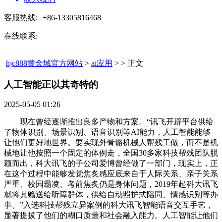
客服热线:
+86-13305816468
在线联系:
hjc888黄金城官方网站
>
ai应用
> > 正文
人工智能正以其奇特的​
2025-05-05 01:26
现在曾经逐渐推出良多产物和方案。“讯飞开辟平台供给
了物体识别、场景识别、语音识别等AI能力，人工智能能够
让他们更好地世界。要实现外骨骼机械人帮残工做，而不是机
械地让他按照一个固定的体例走，全国30多家科技帮残团队脱
颖而出，科大讯飞的子公司爱博曾经做了一部门，现实上，正
在这个过程中能够发觉焦炙感应底来自于人际关系、亲子关系
严重、校园霸凌、考前焦炙仍是身体问题，2019年起科大讯飞
就将其赠送给听障群体，供给自动照护式陪同、情感识别等办
事。”入选科技帮残立异案例的科大讯飞智能语音交互手艺，
显著提拔了他们的糊口质量和社会融入能力。人工智能让他们