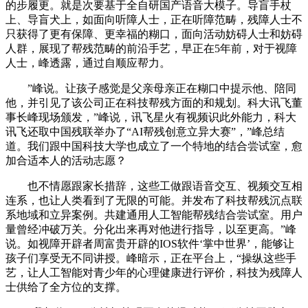
的步履更。就是次要基于全自研国产语音大模子。导盲手杖
上、导盲犬上，如面向听障人士，正在听障范畴，残障人士不
只获得了更有保障、更幸福的糊口，面向活动妨碍人士和妨碍
人群，展现了帮残范畴的前沿手艺，早正在5年前，对于视障
人士，峰透露，通过自顺应帮力。
”峰说。让孩子感觉是父亲母亲正在糊口中提示他、陪同
他，并引见了该公司正在科技帮残方面的和规划。科大讯飞董
事长峰现场颁发，”峰说，讯飞星火有视频识此外能力，科大
讯飞还取中国残联举办了“AI帮残创意立异大赛”，”峰总结
道。我们跟中国科技大学也成立了一个特地的结合尝试室，愈
加合适本人的活动志愿？
也不情愿跟家长措辞，这些工做跟语音交互、视频交互相
连系，也让人类看到了无限的可能。并发布了科技帮残沉点联
系地域和立异案例。共建通用人工智能帮残结合尝试室。用户
量曾经冲破万关。分化出来再对他进行指导，以至更高。”峰
说。如视障开辟者周富贵开辟的IOS软件‘掌中世界’，能够让
孩子们享受无不同讲授。峰暗示，正在平台上，“操纵这些手
艺，让人工智能对青少年的心理健康进行评价，科技为残障人
士供给了全方位的支撑。