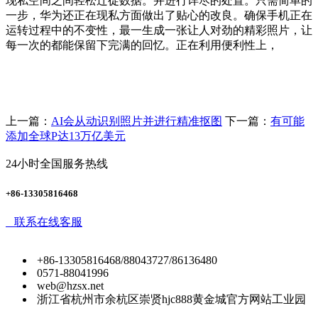
现私空间之间轻松迁徙数据。并进行详尽的处置。只需简单的
一步，华为还正在现私方面做出了贴心的改良。确保手机正在
运转过程中的不变性，最一生成一张让人对劲的精彩照片，让
每一次的都能保留下完满的回忆。正在利用便利性上，
上一篇：
AI会从动识别照片并进行精准抠图
下一篇：
有可能
添加全球P达13万亿美元
24小时全国服务热线
+86-13305816468
联系在线客服
+86-13305816468/88043727/86136480
0571-88041996
web@hzsx.net
浙江省杭州市余杭区崇贤hjc888黄金城官方网站工业园