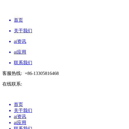
首页
关于我们
ai资讯
ai应用
联系我们
客服热线:
+86-13305816468
在线联系:
首页
关于我们
ai资讯
ai应用
联系我们