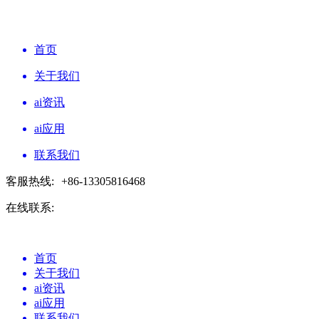
首页
关于我们
ai资讯
ai应用
联系我们
客服热线:
+86-13305816468
在线联系:
首页
关于我们
ai资讯
ai应用
联系我们