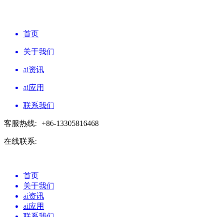
首页
关于我们
ai资讯
ai应用
联系我们
客服热线:
+86-13305816468
在线联系:
首页
关于我们
ai资讯
ai应用
联系我们