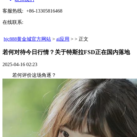
客服热线:
+86-13305816468
在线联系:
hjc888黄金城官方网站
>
ai应用
> > 正文
若何对待今日行情？关于特斯拉FSD正在国内落地​
2025-04-16 02:23
若何评价这场角逐？