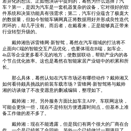
差异化的想法。正如他演讲中提到的，蓦然为什么选择了汽
车？第一，是因为汽车是一套机器复杂的设备，它对很好的软
件系统和决策功能具有强需求；第二，汽车行业蕴含了极庞大
的数据量，但如今智能车辆网真正将数据用好并形成良性迭代
闭环的，却几乎没有。而后者，在戴看来，正是能够真正带来
行业转型升级的。
戴帅湘告诉雷锋网·新智驾，蓦然在汽车领域的打法将不
止面向C端的智能交互产品优化，也要体现在B端，如车企、
4s店等企业更多看不见的地方，使数据联动，帮助产业内的各
个节点优化效率。这也是蓦然在智能家居产业链中的积累和所
长。
那么具体，蓦然认知在汽车市场还有哪些动作？戴帅湘又
如何看待颇具挑战的前装车载市场？雷锋网·新智驾将与戴帅
湘的访谈做了不改变愿意的删减编辑，整理如下。
戴帅湘：对。另外服务方面比如车主APP、车联网这块，
可能会更快一些，现在不是特别方便透露时间点，但基本上准
备工作做的差不多了。
戴帅湘：现在不能透露，但是我们有两个很大的厂商在合
作，一个是已经签了合同的，另外一个已经做过一期项目了，