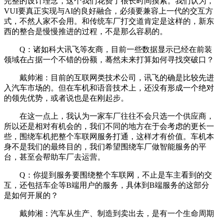
完整的设计理念，这个我们花费了很长时间摸索。我们认为，
VUI要真正实现与AI的良好融合，必须要兼容上一代的交互方
式，不然人家不会用。和传统车厂打交道肯定是这样的，新东
西的整合是慢慢推进的过程，不是那么容易的。
Q：诸如科大讯飞等友商，目前一些数据显示已经在前装
领域在占据一个不错的份额，蓦然未来打算如何寻找突破口？
戴帅湘：目前的互联网类技术公司，讯飞的确是比较先进
入汽车市场的。但在车机和语音技术上，还没有形成一个绝对
的领先优势，或者说也是在刚起步。
在这一点上，我认为一家车厂往往不会只选一个供应商，
所以还是相对有机会的，我们不同的地方在于会考虑的更长一
些，围绕车机把整个车联网服务打通，这样才有价值。车机本
身不是我们的最终目的，我们希望围绕车厂做智能服务的平
台，甚至会帮助车厂去运营。
Q：你提到服务要围绕整个车联网，不止是车主看到的交
互，还包括车企等B端用户的服务，具体到B端服务的这部分
是如何开展的？
戴帅湘：汽车从生产、制造到卖出去，是有一个生命周期