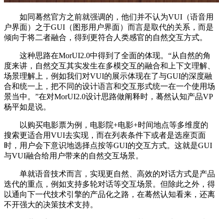
如同蓦然官方之前就强调的，他们并不认为VUI（语音用
户界面）之于GUI（图形用户界面）而言是取代的关系，而是
倾向于将二者融合，得到更符合人类感官的自然交互方式。
这种思路在MorUI2.0中得到了全面的体现。“从自然的角
度来讲，自然交互其实发生在多模交互的融合和上下文理解、
场景理解上，例如我们对VUI的展示体现在了与GUI的深度融
合和统一上，把不同的设计语言和交互形式统一在一个使用场
景当中。”在对MorUI2.0设计思路做阐释时，蓦然认知产品VP
杨平如是说。
以购买电影票为例，电影院+电影+时间地点等多维度的
搜索更适合用VUI去实现，而在列表条件下或者是选座页面
时，用户会下意识地选择点按等GUI的交互方式。这就是GUI
与VUI融合给用户带来的自然交互场景。
单就语音技术而言，实现更自然、高效的对话方式是产品
迭代的重点，例如支持多轮对话等交互场景。但除此之外，得
以通向下一代技术引擎的产品化之路，在蓦然认知看来，还离
不开强大的决策技术支持。