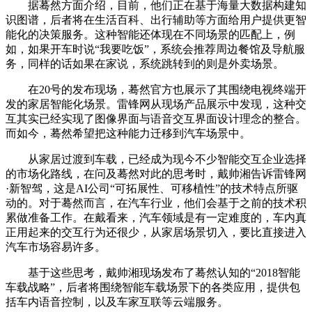
据蓦然方面介绍，目前，他们正在基于海量大数据构建知
识图谱，后者将在生活百科、出行辅助等方面给用户提供更智
能化的决策服务。这种智能还体现在不同场景的匹配上，例
如，如果开车时说“我要吃饭”，系统会推荐周边餐馆及导航服
务，同样的话如果在家说，系统跳转到的则是外卖场景。
在20号的发布现场，蓦然官方也展示了其围绕电视终端开
发的家居智能化场景。雷锋网从现场产品展示中发现，这种交
互其实已经实现了图像界面与语音交互界面设计理念的整合。
而如今，蓦然希望把这种能力迁移到汽车场景中。
从家居过渡到车载，已经成为现今不少智能交互企业选择
的市场化路线，在问及蓦然对此的思考时，戴帅湘告诉雷锋网
·新智驾，这是AI公司“可拓展性、可移植性”的技术特点所驱
动的。对于蓦然而言，在汽车行业，他们会基于之前的技术积
累做准备工作。在戴看来，汽车领域是有一定难度的，车内真
正用起来的交互行为还很少，从家居场景切入，要比直接进入
汽车市场容易许多。
基于这些思考，戴帅湘现场发布了蓦然认知的“2018智能
车载战略”，后者将围绕智能车载场景下的各类应用，提供包
括车内语音控制，以及车家互联等云端服务。