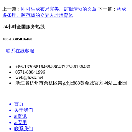
上一篇：
即可生成布局完美、逻辑清晰的文章
下一篇：
构成
多条理、跨范畴的立异人才培育体
24小时全国服务热线
+86-13305816468
联系在线客服
+86-13305816468/88043727/86136480
0571-88041996
web@hzsx.net
浙江省杭州市余杭区崇贤hjc888黄金城官方网站工业园
首页
关于我们
ai资讯
ai应用
联系我们