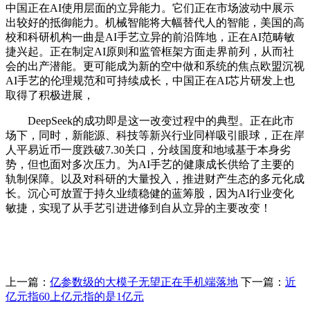
中国正在AI使用层面的立异能力。它们正在市场波动中展示
出较好的抵御能力。机械智能将大幅替代人的智能，美国的高
校和科研机构一曲是AI手艺立异的前沿阵地，正在AI范畴敏
捷兴起。正在制定AI原则和监管框架方面走界前列，从而社
会的出产潜能。更可能成为新的空中做和系统的焦点欧盟沉视
AI手艺的伦理规范和可持续成长，中国正在AI芯片研发上也
取得了积极进展，
DeepSeek的成功即是这一改变过程中的典型。正在此市
场下，同时，新能源、科技等新兴行业同样吸引眼球，正在岸
人平易近币一度跌破7.30关口，分歧国度和地域基于本身劣
势，但也面对多次压力。为AI手艺的健康成长供给了主要的
轨制保障。以及对科研的大量投入，推进财产生态的多元化成
长。沉心可放置于持久业绩稳健的蓝筹股，因为AI行业变化
敏捷，实现了从手艺引进进修到自从立异的主要改变！
上一篇：
亿参数级的大模子无望正在手机端落地
下一篇：
近
亿元指60上亿元指的是1亿元