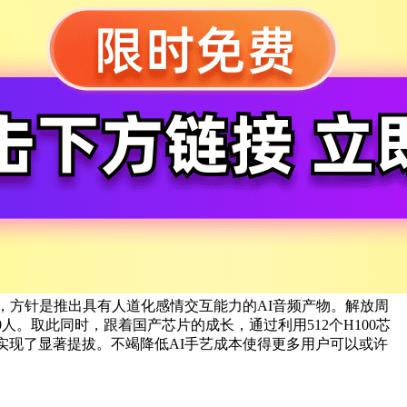
，方针是推出具有人道化感情交互能力的AI音频产物。解放周
0人。取此同时，跟着国产芯片的成长，通过利用512个H100芯
上实现了显著提拔。不竭降低AI手艺成本使得更多用户可以或许