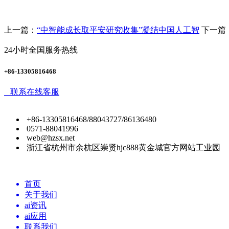
上一篇：
“中智能成长取平安研究收集”凝结中国人工智
下一篇
24小时全国服务热线
+86-13305816468
联系在线客服
+86-13305816468/88043727/86136480
0571-88041996
web@hzsx.net
浙江省杭州市余杭区崇贤hjc888黄金城官方网站工业园
首页
关于我们
ai资讯
ai应用
联系我们