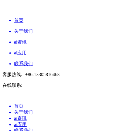
首页
关于我们
ai资讯
ai应用
联系我们
客服热线:
+86-13305816468
在线联系:
首页
关于我们
ai资讯
ai应用
联系我们