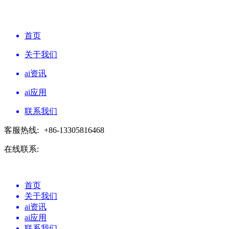
首页
关于我们
ai资讯
ai应用
联系我们
客服热线:
+86-13305816468
在线联系:
首页
关于我们
ai资讯
ai应用
联系我们