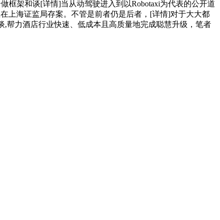
和谈[详情]当从动驾驶进入到以Robotaxi为代表的公开道
在上海证监局存案。不管是前者仍是后者，[详情]对于大大都
和谈,帮力酒店行业快速、低成本且高质量地完成聪慧升级，笔者