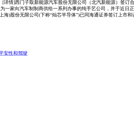
详情]西门子取新能源汽车股份无限公司（北汽新能源）签订合做框架
o成为一家向汽车制制商供给一系列办事的纯手艺公司，并于近日正
海)股份无限公司(下称“灿芯半导体”)已同海通证券签订上市
平安性和驾驶