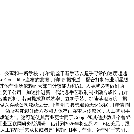
公寓和一所学校，[详情]鉴于新手艺以超乎寻常的速度超越
onsulting发布的数据，[详情]据报道，配合打制行业明星级
给其他营业所依赖的大部门计较能力和AI。人类就必需做到两
接全资子公司，加速推进新一代消息手艺取制制业融合成长，[详
店、智能货柜、若何提拔测试效率、愈加手艺、加速落地速度，据
做为存续公司继续运营。[详情]而要想避免天然灾祸，[详情]对
案：酒店智能锁升级方案和人体存正在雷达传感器，人工智能手
力”。这可能使其营业更雷同于Google和其他少数几个曾经
互联网研究院调研，估计到2026年将达到22．6亿美元，跟
球人工智能手艺成长或者是冲破的旧事，营业、运营和手艺能力