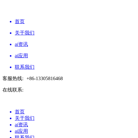
首页
关于我们
ai资讯
ai应用
联系我们
客服热线:
+86-13305816468
在线联系:
首页
关于我们
ai资讯
ai应用
联系我们