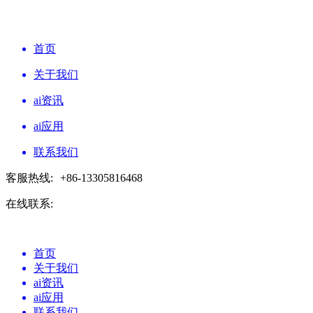
首页
关于我们
ai资讯
ai应用
联系我们
客服热线:
+86-13305816468
在线联系:
首页
关于我们
ai资讯
ai应用
联系我们