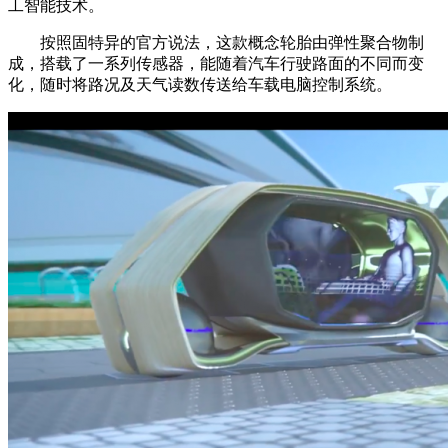
工智能技术。
按照固特异的官方说法，这款概念轮胎由弹性聚合物制
成，搭载了一系列传感器，能随着汽车行驶路面的不同而变
化，随时将路况及天气读数传送给车载电脑控制系统。