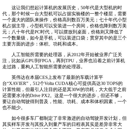
这让我们想起计算机的发展历史，50年代是大型机的时
代，那个时候一台大型机可以占据实验楼的一整个楼层，需要
一个庞大的团队来操作，价格高到数百万美元；七十年代小型
机占据主导，小型机可以安装进一个房间，价格也降到数万美
元；八十年代是PC时代，可以摆放到桌面，价格则又降低了
一个数量级，如今是手机，可以装进口袋；贯穿其中的是三个
主要方面的进步：体积、功耗和成本。
人工智能所需要的处理器，从2012年开始被业界广泛关
注，比如从GPU到FPGA，再到TPU，业界也沿着之前计算机
走过路，重构人工智能所需要的处理器。
英伟达在本届CES上发布了最新的车载计算平
台“XAVIER”，512个Volta CUDA核心可提供高达30 TOPS的
计算性能，但最引人注目的还是其30W的功耗，大大低于之前
还需要水冷的Drive PX2。这是一个很大的进步，但还不够，
要让自动驾驶得到普及，性能、功耗、成本和体积因素，一个
也不能少。
如今很多车厂都制定了非常激进的自动驾驶开发计划，但
其实样车开发与其投入到量产车的日程表其实是差异非常大