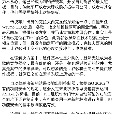
力不从心。这已经成为制约传统车厂开发自动驾驶的最大短
板，目前，传统车厂或者大肆收购机器学习公司，或者与其合
作，他们需要尽快补上这块短板。
传统车厂出身的克拉夫西克显然深知这一点，在他出任
Waymo CEO之后，谷歌一改之前模棱两可的商业策略，明确
表示向车厂提供解决方案，并迅速宣布和本田合作，事实上是
将自己定位在Tier 1的角色。此前谷歌虽然在技术积累上处于
领先位置，但一直没有确定可行的商业模式，克拉夫西克的到
来，让谷歌对于商业化的态度更接地气，也更精准。
在该解决方案中，硬件基本也是外购的，显然无法成为谷
歌的竞争壁垒，最有价值的，还是一整套经过验证的软件，尤
其是其中的决策算法。可以想象的是，谷歌将会向业界提供软
件授权，就像它之前在安卓系统上所做的一样。
自动驾驶决策的结果会输出到控制器，根据ISO 26262已
有的功能安全的规定，这会反过来要求决策系统也需要达到
ASIL-D的标准。目前，ISO组织对专门针对自动驾驶的功能安
全标准正还在制定中，有可能会用一种新的标准进行考量，但
功能安全的基本原则依然有效。