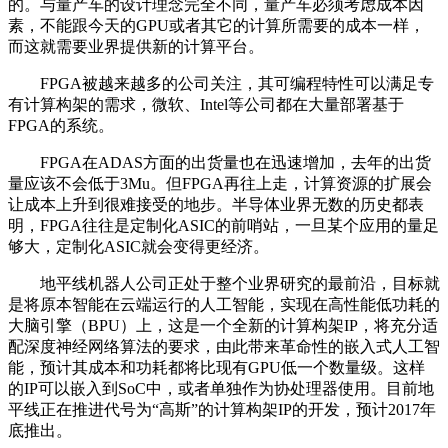
的。与量产车的设计理念完全不同，量产车必须考虑成本因
素，不能跟今天的GPU或者其它的计算所需要的成本一样，
而这就需要业界提供新的计算平台。
FPGA被越来越多的公司关注，其可编程特性可以满足专
有计算构架的需求，微软、Intel等公司都在大量部署基于
FPGA的系统。
FPGA在ADAS方面的出货量也在迅速增加，去年的出货
量应该不会低于3Mu。但FPGA再往上走，计算资源的扩展会
让成本上升到很难接受的地步。半导体业界无数的历史都表
明，FPGA往往是定制化ASIC的前哨站，一旦某个应用的量足
够大，定制化ASIC就会变得更经济。
地平线机器人公司正处于整个业界研究的最前沿，目标就
是将原本智能在云端运行的人工智能，实现在高性能低功耗的
大脑引擎（BPU）上，这是一个全新的计算构架IP，将充分适
配深度神经网络算法的要求，由此带来革命性的嵌入式人工智
能，预计其成本和功耗都将比现有GPU低一个数量级。这样
的IP可以嵌入到SoC中，或者单独作为协处理器使用。目前地
平线正在推进代号为“高斯”的计算构架IP的开发，预计2017年
底推出。