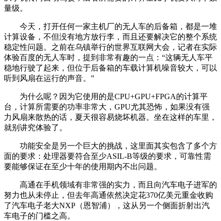
量级。
今天，打开任何一家主机厂的无人车的后备箱，都是一堆
计算设备，不但没有地方放行李，而且还要解决它的整个系统
稳定性问题。之前在乌镇举行的世界互联网大会，记者在实际
体验百度的无人车时，提到非常有趣的一点：“这辆无人车平
稳地行驶了起来，但位于后备箱的车载计算机噪音较大，可以
听到风扇在运行的声音。”
为什么呢？因为它使用的是CPU+GPU+FPGA的计算平
台，计算所需要的功率非常大，GPU尤其恐怖，如果没有强
力风扇来散热的话，夏天很容易烧坏机器。坐在这样的车里，
就别讲究体验了。
功能安全是另一个巨大的挑战，这里面其实包含了多个方
面的要求：处理器要符合至少ASIL-B等级的要求，可靠性需
要能够保证在至少十年的使用期内不出问题。
高通在手机领域有非常强的实力，而且向汽车电子进军的
努力也从未停止，但去年高通依然决定花370亿美元重金收购
了汽车电子老大NXP（恩智浦），这从另一个侧面折射出汽
车电子的门槛之高。