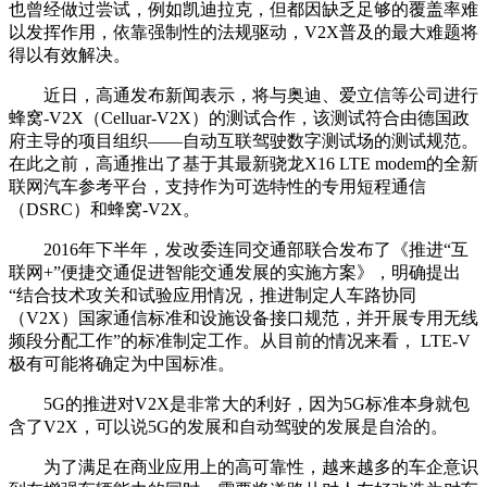
也曾经做过尝试，例如凯迪拉克，但都因缺乏足够的覆盖率难
以发挥作用，依靠强制性的法规驱动，V2X普及的最大难题将
得以有效解决。
近日，高通发布新闻表示，将与奥迪、爱立信等公司进行
蜂窝-V2X（Celluar-V2X）的测试合作，该测试符合由德国政
府主导的项目组织——自动互联驾驶数字测试场的测试规范。
在此之前，高通推出了基于其最新骁龙X16 LTE modem的全新
联网汽车参考平台，支持作为可选特性的专用短程通信
（DSRC）和蜂窝-V2X。
2016年下半年，发改委连同交通部联合发布了《推进“互
联网+”便捷交通促进智能交通发展的实施方案》，明确提出
“结合技术攻关和试验应用情况，推进制定人车路协同
（V2X）国家通信标准和设施设备接口规范，并开展专用无线
频段分配工作”的标准制定工作。从目前的情况来看， LTE-V
极有可能将确定为中国标准。
5G的推进对V2X是非常大的利好，因为5G标准本身就包
含了V2X，可以说5G的发展和自动驾驶的发展是自洽的。
为了满足在商业应用上的高可靠性，越来越多的车企意识