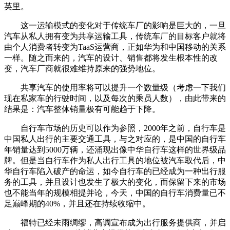
英里。
这一运输模式的变化对于传统车厂的影响是巨大的，一旦
汽车从私人拥有变为共享运输工具，传统车厂的目标客户就将
由个人消费者转变为TaaS运营商，正如华为和中国移动的关系
一样。随之而来的，汽车的设计、销售都将发生根本性的改
变，汽车厂商就很难维持原来的强势地位。
共享汽车的使用率将可以提升一个数量级（考虑一下我们
现在私家车的行驶时间，以及每次的乘员人数），由此带来的
结果是：汽车整体销量极有可能趋于下降。
自行车市场的历史可以作为参照，2000年之前，自行车是
中国私人出行的主要交通工具，与之对应的，是中国的自行车
年销量达到5000万辆，还涌现出像中华自行车这样的世界级品
牌。但是当自行车作为私人出行工具的地位被汽车取代后，中
华自行车陷入破产的命运，如今自行车的已经成为一种出行服
务的工具，并且设计也发生了极大的变化，而保留下来的市场
也不能当年的规模相提并论，今天，中国的自行车消费量已不
足巅峰期的40%，并且还在持续收缩中。
福特已经未雨绸缪，高调宣布成为出行服务提供商，并启