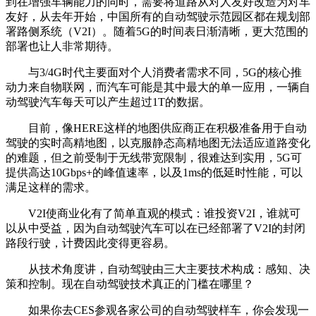
到在增强车辆能力的同时，需要将道路从对人友好改造为对车
友好，从去年开始，中国所有的自动驾驶示范园区都在规划部
署路侧系统（V2I）。随着5G的时间表日渐清晰，更大范围的
部署也让人非常期待。
与3/4G时代主要面对个人消费者需求不同，5G的核心推
动力来自物联网，而汽车可能是其中最大的单一应用，一辆自
动驾驶汽车每天可以产生超过1T的数据。
目前，像HERE这样的地图供应商正在积极准备用于自动
驾驶的实时高精地图，以克服静态高精地图无法适应道路变化
的难题，但之前受制于无线带宽限制，很难达到实用，5G可
提供高达10Gbps+的峰值速率，以及1ms的低延时性能，可以
满足这样的需求。
V2I使商业化有了简单直观的模式：谁投资V2I，谁就可
以从中受益，因为自动驾驶汽车可以在已经部署了V2I的封闭
路段行驶，计费因此变得更容易。
从技术角度讲，自动驾驶由三大主要技术构成：感知、决
策和控制。现在自动驾驶技术真正的门槛在哪里？
如果你去CES参观各家公司的自动驾驶样车，你会发现一