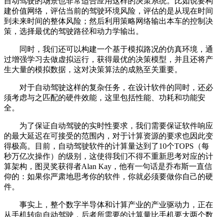
自动驾驶的场景也非常适合应用这样的决策系统。比如说要构
建价值网络，评估当前的驾驶环境风险，评估的是从现在时间
到未来时间的整体风险；然后利用策略网络输出本车的控制决
策，选择最优的驾驶路径和动力学输出。
同时，我们还可以构建一个基于模拟路况的仿真环境，通
过增强学习去做虚拟运行，获得最优的决策模型，并且还将产
生大量的模拟数据，这对决策算法的成熟至关重要。
对于自动驾驶这样的复杂任务，在设计软件的同时，还必
须考虑与之匹配的硬件效能，这里包括性能、功耗和功能安
全。
为了保证自动驾驶的实时性要求，我们需要保证软件响应
的最大延迟在可接受的范围内，对于计算资源的要求也因此变
得极高。目前，自动驾驶软件的计算量达到了10个TOPS（每
秒万亿次操作）的级别，这使得我们不得不重新思考对应的计
算架构，图灵奖获得者Alan Kay，他有一句话是乔布斯一直信
仰的：如果你严肃地思考你的软件，你就必须要做你自己的硬
件。
事实上，整个数字半导体和计算产业的产业驱动力，正在
从手机转向自动驾驶，后者所需要的计算量比手机要大两个数