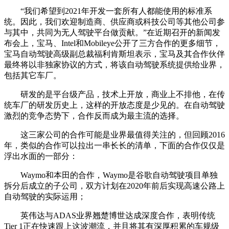
“我们希望到2021年开发一套所有人都能使用的标准系
统。因此，我们欢迎制造商、供应商或科技公司等其他公司参
与其中，共同为无人驾驶平台做贡献。”在近期召开的新闻发
布会上，宝马、Intel和Mobileye公开了三方合作的更多细节，
宝马自动驾驶高级副总裁福利肯斯坦表示，宝马及其合作伙伴
最终将以非独家协议的方式，将该自动驾驶系统提供给业界，
包括其它车厂。
研发的是平台级产品，技术上开放，商业上不排他，在传
统车厂的研发历史上，这样的开放态度是少见的。在自动驾驶
激烈的竞争态势下，合作反而成为最主流的选择。
这三家公司的合作可能是业界最值得关注的，但回顾2016
年，类似的合作可以拉出一串长长的清单，下面的合作仅仅是
浮出水面的一部分：
Waymo和本田的合作，Waymo是谷歌自动驾驶项目单独
拆分后成立的子公司，双方计划在2020年前后实现高速公路上
自动驾驶的实际运用；
英伟达与ADAS业界翘楚博世达成深度合作，表明传统
Tier 1正在快速跟上这波潮流，并且将其有深厚积累的车规级