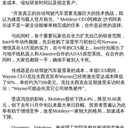
发成本、缩短研发时间以及锁定客户。
“开发真正的自动驾驶汽车需要克服巨大的技术挑战，我
认为难度与载人登月相当。” Mobileye CEO阿姆农·沙书阿表
示这不是一家企业能够单独完成的任务，合作是必然的选择。
与此同时，各个重要玩家也在全力扩充自己的研发范围，
Intel今年动作频频，先后收购了深度学习初创公司Nervana，
增强其在AI方面的实力，在今年的CES展上，Intel分别展出了
与地平线机器人和AImotive合作的ADAS原型系统。在合作的
同时，大家也都留一手，确保不被别人卡死。
传感器是自动驾驶汽车最显著的成本，本届CES期间，
Waymo CEO克拉夫西克宣布Waymo已经将激光雷达成本降低
了90%，单价约为7500美元。克拉夫西克在近期接受采访时表
示：“Waymo可能会向其它公司销售硬件”。
受该消息的影响，Mobileye股价下跌4.4%，降至39.86美
元，创下去年11月中旬以来最大单日跌幅。投资者普遍认为此
举有助于增强竞争，改变Mobileye一家独大的格局，加速成本
下降。
Quanergy、Velodyne、麻省理工学院等都在推进固态激光