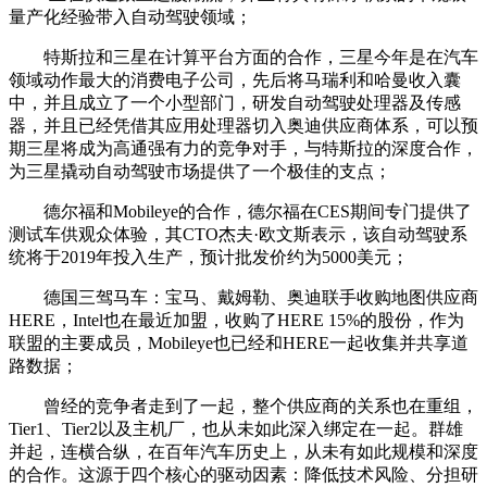
量产化经验带入自动驾驶领域；
特斯拉和三星在计算平台方面的合作，三星今年是在汽车
领域动作最大的消费电子公司，先后将马瑞利和哈曼收入囊
中，并且成立了一个小型部门，研发自动驾驶处理器及传感
器，并且已经凭借其应用处理器切入奥迪供应商体系，可以预
期三星将成为高通强有力的竞争对手，与特斯拉的深度合作，
为三星撬动自动驾驶市场提供了一个极佳的支点；
德尔福和Mobileye的合作，德尔福在CES期间专门提供了
测试车供观众体验，其CTO杰夫·欧文斯表示，该自动驾驶系
统将于2019年投入生产，预计批发价约为5000美元；
德国三驾马车：宝马、戴姆勒、奥迪联手收购地图供应商
HERE，Intel也在最近加盟，收购了HERE 15%的股份，作为
联盟的主要成员，Mobileye也已经和HERE一起收集并共享道
路数据；
曾经的竞争者走到了一起，整个供应商的关系也在重组，
Tier1、Tier2以及主机厂，也从未如此深入绑定在一起。群雄
并起，连横合纵，在百年汽车历史上，从未有如此规模和深度
的合作。这源于四个核心的驱动因素：降低技术风险、分担研