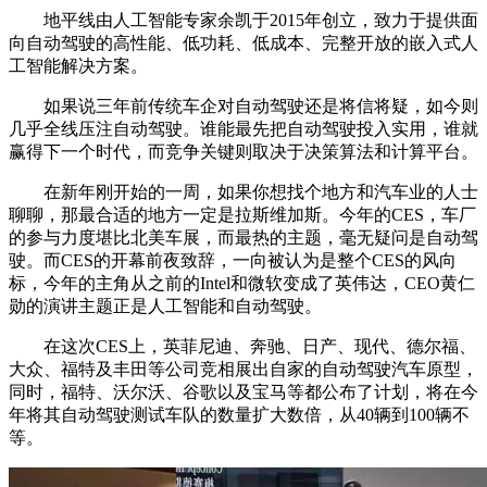
地平线由人工智能专家余凯于2015年创立，致力于提供面
向自动驾驶的高性能、低功耗、低成本、完整开放的嵌入式人
工智能解决方案。
如果说三年前传统车企对自动驾驶还是将信将疑，如今则
几乎全线压注自动驾驶。谁能最先把自动驾驶投入实用，谁就
赢得下一个时代，而竞争关键则取决于决策算法和计算平台。
在新年刚开始的一周，如果你想找个地方和汽车业的人士
聊聊，那最合适的地方一定是拉斯维加斯。今年的CES，车厂
的参与力度堪比北美车展，而最热的主题，毫无疑问是自动驾
驶。而CES的开幕前夜致辞，一向被认为是整个CES的风向
标，今年的主角从之前的Intel和微软变成了英伟达，CEO黄仁
勋的演讲主题正是人工智能和自动驾驶。
在这次CES上，英菲尼迪、奔驰、日产、现代、德尔福、
大众、福特及丰田等公司竞相展出自家的自动驾驶汽车原型，
同时，福特、沃尔沃、谷歌以及宝马等都公布了计划，将在今
年将其自动驾驶测试车队的数量扩大数倍，从40辆到100辆不
等。