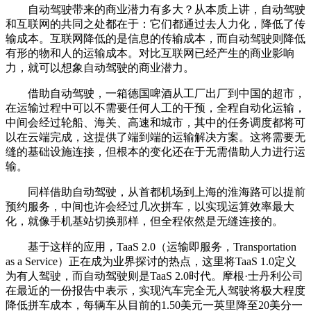
自动驾驶带来的商业潜力有多大？从本质上讲，自动驾驶
和互联网的共同之处都在于：它们都通过去人力化，降低了传
输成本。互联网降低的是信息的传输成本，而自动驾驶则降低
有形的物和人的运输成本。对比互联网已经产生的商业影响
力，就可以想象自动驾驶的商业潜力。
借助自动驾驶，一箱德国啤酒从工厂出厂到中国的超市，
在运输过程中可以不需要任何人工的干预，全程自动化运输，
中间会经过轮船、海关、高速和城市，其中的任务调度都将可
以在云端完成，这提供了端到端的运输解决方案。这将需要无
缝的基础设施连接，但根本的变化还在于无需借助人力进行运
输。
同样借助自动驾驶，从首都机场到上海的淮海路可以提前
预约服务，中间也许会经过几次拼车，以实现运算效率最大
化，就像手机基站切换那样，但全程依然是无缝连接的。
基于这样的应用，TaaS 2.0（运输即服务，Transportation
as a Service）正在成为业界探讨的热点，这里将TaaS 1.0定义
为有人驾驶，而自动驾驶则是TaaS 2.0时代。摩根·士丹利公司
在最近的一份报告中表示，实现汽车完全无人驾驶将极大程度
降低拼车成本，每辆车从目前的1.50美元一英里降至20美分一