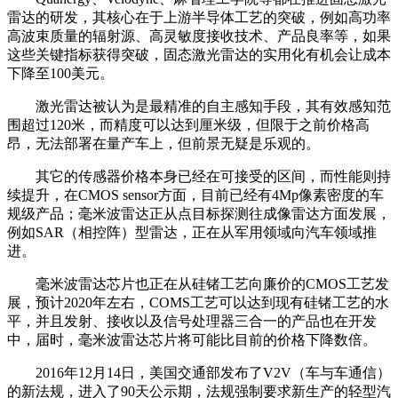
雷达的研发，其核心在于上游半导体工艺的突破，例如高功率
高波束质量的辐射源、高灵敏度接收技术、产品良率等，如果
这些关键指标获得突破，固态激光雷达的实用化有机会让成本
下降至100美元。
激光雷达被认为是最精准的自主感知手段，其有效感知范
围超过120米，而精度可以达到厘米级，但限于之前价格高
昂，无法部署在量产车上，但前景无疑是乐观的。
其它的传感器价格本身已经在可接受的区间，而性能则持
续提升，在CMOS sensor方面，目前已经有4Mp像素密度的车
规级产品；毫米波雷达正从点目标探测往成像雷达方面发展，
例如SAR（相控阵）型雷达，正在从军用领域向汽车领域推
进。
毫米波雷达芯片也正在从硅锗工艺向廉价的CMOS工艺发
展，预计2020年左右，COMS工艺可以达到现有硅锗工艺的水
平，并且发射、接收以及信号处理器三合一的产品也在开发
中，届时，毫米波雷达芯片将可能比目前的价格下降数倍。
2016年12月14日，美国交通部发布了V2V（车与车通信）
的新法规，进入了90天公示期，法规强制要求新生产的轻型汽