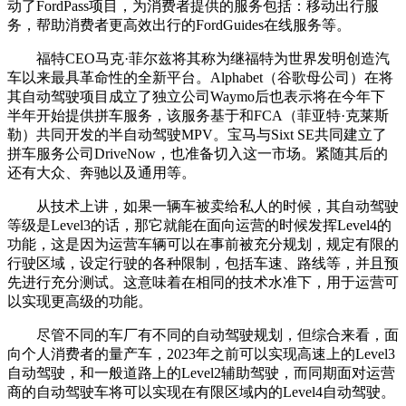
动了FordPass项目，为消费者提供的服务包括：移动出行服
务，帮助消费者更高效出行的FordGuides在线服务等。
福特CEO马克·菲尔兹将其称为继福特为世界发明创造汽
车以来最具革命性的全新平台。Alphabet（谷歌母公司）在将
其自动驾驶项目成立了独立公司Waymo后也表示将在今年下
半年开始提供拼车服务，该服务基于和FCA（菲亚特·克莱斯
勒）共同开发的半自动驾驶MPV。宝马与Sixt SE共同建立了
拼车服务公司DriveNow，也准备切入这一市场。紧随其后的
还有大众、奔驰以及通用等。
从技术上讲，如果一辆车被卖给私人的时候，其自动驾驶
等级是Level3的话，那它就能在面向运营的时候发挥Level4的
功能，这是因为运营车辆可以在事前被充分规划，规定有限的
行驶区域，设定行驶的各种限制，包括车速、路线等，并且预
先进行充分测试。这意味着在相同的技术水准下，用于运营可
以实现更高级的功能。
尽管不同的车厂有不同的自动驾驶规划，但综合来看，面
向个人消费者的量产车，2023年之前可以实现高速上的Level3
自动驾驶，和一般道路上的Level2辅助驾驶，而同期面对运营
商的自动驾驶车将可以实现在有限区域内的Level4自动驾驶。