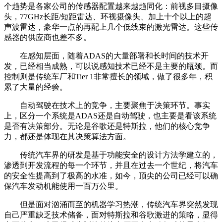
个趋势是各家公司的传感器配置越来越趋同化：前视多目摄像
头，77GHz长距/短距雷达、环视摄像头、加上十个以上的超
声波雷达，豪华一点的再配上几个低线束的激光雷达。这些传
感器的供应商也差不多。
在感知层面，随着ADAS的大量部署和长时间的技术开
发，已经相当成熟，可以说感知技术已经不是主要的瓶颈。而
控制则是传统车厂和Tier 1非常擅长的领域，做了很多年，积
累了大量的经验。
自动驾驶在技术上的竞争，主要聚焦于决策环节。事实
上，区分一个系统是ADAS还是自动驾驶，也主要是看该系统
是否有决策部分。无论是谷歌还是特斯拉，他们的核心竞争
力，都还是体现在其决策算法方面。
传统汽车界的研发是基于功能安全的设计方法学建立的，
渗透到开发流程的每一个环节，并且在过去一个世纪，将汽车
的安全性提高到了极高的水准，如今，顶尖的公司已经可以确
保汽车发动机能使用一百万公里。
但是面对汹涌而至的机器学习热潮，传统汽车界突然发现
自己严重缺乏技术储备，面对特斯拉和谷歌激进的策略，显得