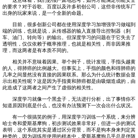
这意味着，我们必须严肃地思考，如何才能满足功能安全
的要求？对于谷歌、百度以及许多初创公司，这些非传统车厂
出身的玩家来说，是一个全新的命题。
目前，很多创新公司都在使用深度学习加增强学习做端到
端的训练，也就是说，从传感器的输入直接导出控制器（刹
车、油门、转向等）的输出。但深度学习的问题在于它失去了
透明性，仅仅依赖于概率推理，也就是相关性，而非因果推
理，而这两者是有本质不同的。
相关并不意味着因果。举个例子，统计发现，手指头越黄
的人，得肺癌的比例越大。但事实上，手指的颜色和得肺癌的
几率之间显然没有直接的因果联系。那么为什么统计数据会显
示出相关性呢？这是因为手指黄和肺癌都是由吸烟造成的，由
此造成了这两者之间产生了虚假的相关性。
深度学习就像一个黑盒子，无法进行分析，出了事情你不
知道原因到底是什么，也没有办法预测下一次会出什么状况。
有一个很搞笑的例子，用深度学习训练一个系统，来分辨
哈士奇和爱斯基摩狗，初步测试效果非常好，但进一步的测试
表明，这个系统其实是通过区分背景，而不是狗本身来判定其
种类的，因为训练所使用的样本中，爱斯基摩狗几乎总是伴随