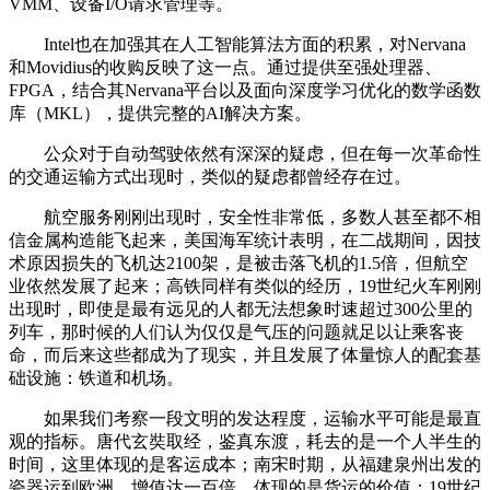
VMM、设备I/O请求管理等。
Intel也在加强其在人工智能算法方面的积累，对Nervana
和Movidius的收购反映了这一点。通过提供至强处理器、
FPGA，结合其Nervana平台以及面向深度学习优化的数学函数
库（MKL），提供完整的AI解决方案。
公众对于自动驾驶依然有深深的疑虑，但在每一次革命性
的交通运输方式出现时，类似的疑虑都曾经存在过。
航空服务刚刚出现时，安全性非常低，多数人甚至都不相
信金属构造能飞起来，美国海军统计表明，在二战期间，因技
术原因损失的飞机达2100架，是被击落飞机的1.5倍，但航空
业依然发展了起来；高铁同样有类似的经历，19世纪火车刚刚
出现时，即使是最有远见的人都无法想象时速超过300公里的
列车，那时候的人们认为仅仅是气压的问题就足以让乘客丧
命，而后来这些都成为了现实，并且发展了体量惊人的配套基
础设施：铁道和机场。
如果我们考察一段文明的发达程度，运输水平可能是最直
观的指标。唐代玄奘取经，鉴真东渡，耗去的是一个人半生的
时间，这里体现的是客运成本；南宋时期，从福建泉州出发的
瓷器运到欧洲，增值达一百倍，体现的是货运的价值；19世纪